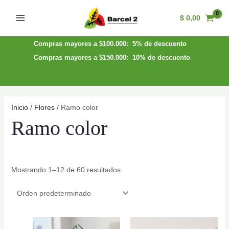
Ir
$
0,00
al
Main
contenido
Menu
Compras mayores a $100.000: 5% de descuento
Compras mayores a $150.000: 10% de descuento
Inicio
/
Flores
/ Ramo color
Ramo color
Mostrando 1–12 de 60 resultados