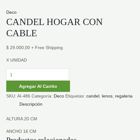
Deco
CANDEL HOGAR CON
CABLE
$
29.000,00
+ Free Shipping
X UNIDAD
CANDEL
HOGAR
Agregar Al Carrito
CON
SKU:
AI-486
Categoría:
Deco
Etiquetas:
candel
,
lenos
,
regaleria
CABLE
Descripción
cantidad
ALTURA 20 CM
ANCHO 16 CM