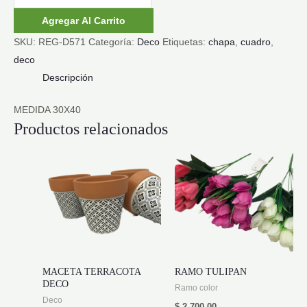
CUADRO
Agregar Al Carrito
CON
SKU:
REG-D571
Categoría:
Deco
Etiquetas:
chapa
,
cuadro
,
SOGA
deco
cantidad
Descripción
MEDIDA 30X40
Productos relacionados
MACETA TERRACOTA
RAMO TULIPAN
DECO
Ramo color
Deco