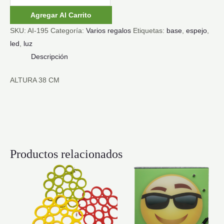
LED
Agregar Al Carrito
GRANDE
SKU:
AI-195
Categoría:
Varios regalos
Etiquetas:
base
,
espejo
,
cantidad
led
,
luz
Descripción
ALTURA 38 CM
Productos relacionados