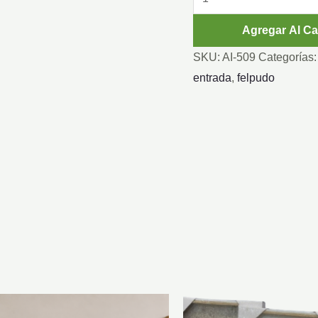
GOMA-
Agregar Al Ca
COCO
60X40
SKU:
AI-509
Categorías
cantidad
entrada
,
felpudo