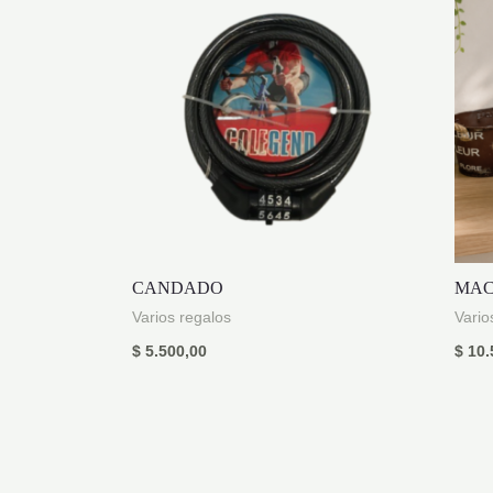
CANDADO
MAC
Varios regalos
Vario
$
5.500,00
$
10.