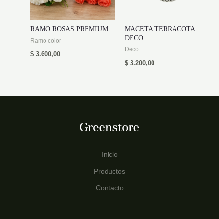
RAMO ROSAS PREMIUM
MACETA TERRACOTA
DECO
Ramo color
Deco
$
3.600,00
$
3.200,00
Inicio
Productos
Contacto