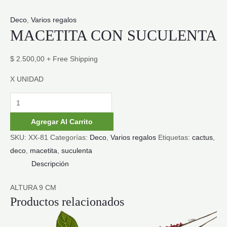
Deco
,
Varios regalos
MACETITA CON SUCULENTA
$
2.500,00
+ Free Shipping
X UNIDAD
MACETITA
CON
Agregar Al Carrito
SUCULENTA
SKU:
XX-81
Categorías:
Deco
,
Varios regalos
Etiquetas:
cactus
,
cantidad
deco
,
macetita
,
suculenta
Descripción
ALTURA 9 CM
Productos relacionados