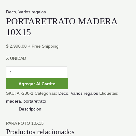
Deco
,
Varios regalos
PORTARETRATO MADERA
10X15
$
2.990,00
+ Free Shipping
X UNIDAD
PORTARETRATO
MADERA
Agregar Al Carrito
10X15
SKU:
AI-230-1
Categorías:
Deco
,
Varios regalos
Etiquetas:
cantidad
madera
,
portaretrato
Descripción
PARA FOTO 10X15
Productos relacionados