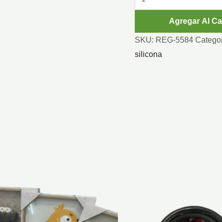
SILICONA
Agregar Al Ca
cantidad
SKU:
REG-5584
Catego
silicona