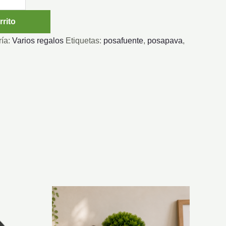
rrito
ría:
Varios regalos
Etiquetas:
posafuente
,
posapava
,