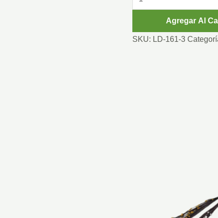
VERDE
Agregar Al Ca
62
CM
SKU:
LD-161-3
Categorí
cantidad