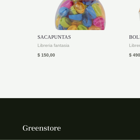
SACAPUNTAS
BOL
Libreria fantasia
Libre
$
150,00
$
490