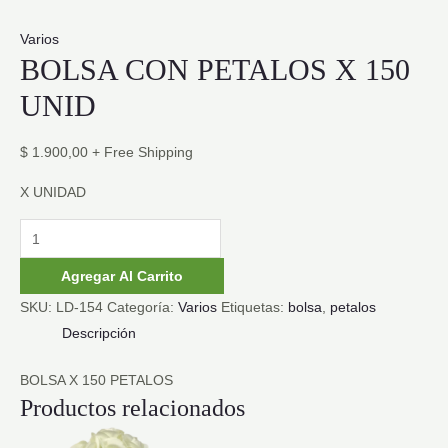
Varios
BOLSA CON PETALOS X 150
UNID
$
1.900,00
+ Free Shipping
X UNIDAD
BOLSA
CON
Agregar Al Carrito
PETALOS
SKU:
LD-154
Categoría:
Varios
Etiquetas:
bolsa
,
petalos
X
Descripción
150
UNID
BOLSA X 150 PETALOS
cantidad
Productos relacionados