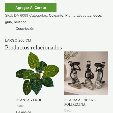
VERDE
Agregar Al Carrito
200
SKU:
DA-6089
Categorías:
Colgante
,
Planta
Etiquetas:
deco
,
CM
guia
,
helecho
cantidad
Descripción
LARGO 200 CM
Productos relacionados
PLANTA VERDE
FIGURA AFRICANA
POLIRECINA
Planta
Deco