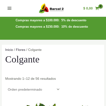
Ir
$
0,00
al
Main
contenido
Menu
Compras mayores a $100.000: 5% de descuento
Compras mayores a $150.000: 10% de descuento
Inicio
/
Flores
/ Colgante
Colgante
Mostrando 1–12 de 56 resultados