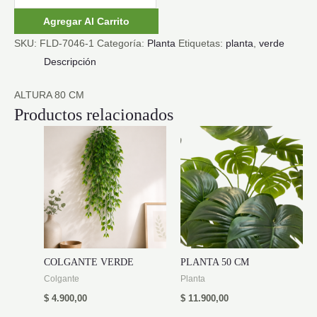
0,80
Agregar Al Carrito
MT
SKU:
FLD-7046-1
Categoría:
Planta
Etiquetas:
planta
,
verde
cantidad
Descripción
ALTURA 80 CM
Productos relacionados
COLGANTE VERDE
PLANTA 50 CM
Colgante
Planta
$
4.900,00
$
11.900,00