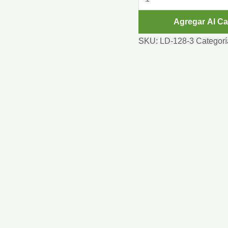
120
Agregar Al Ca
CM
SIN
SKU:
LD-128-3
Categorí
MACETA
cantidad