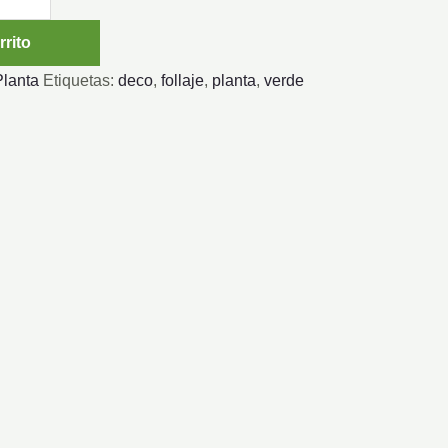
rrito
Planta
Etiquetas:
deco
,
follaje
,
planta
,
verde