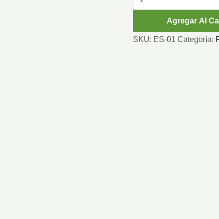
VERDE
Agregar Al Ca
47
CM
SKU:
ES-01
Categoría:
cantidad