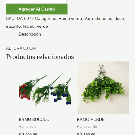
GRANDE
Agregar Al Carrito
EUCALIPTO
SKU:
DA-6072
Categorías:
Ramo verde
,
Vara
Etiquetas:
deco
,
cantidad
eucalito
,
Ramo
,
verde
Descripción
ALTURA 50 CM
Productos relacionados
RAMO ROCOCO
RAMO VERDE
Ramo color
Ramo verde