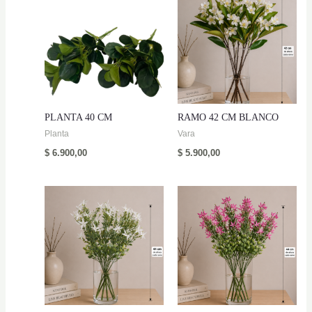
PLANTA 40 CM
RAMO 42 CM BLANCO
Planta
Vara
$
6.900,00
$
5.900,00