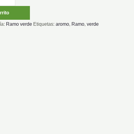
rrito
ía:
Ramo verde
Etiquetas:
aromo
,
Ramo
,
verde