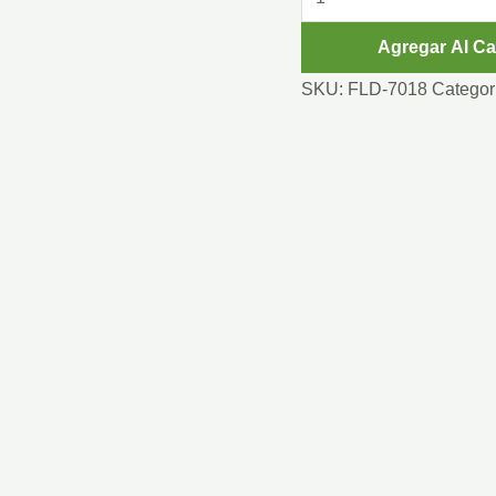
VERDE
Agregar Al Ca
AROMO
cantidad
SKU:
FLD-7018
Categor