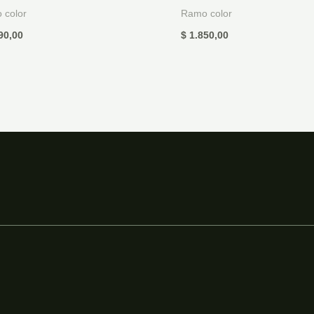
 color
Ramo color
90,00
$
1.850,00