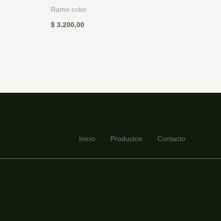
Ramo color
$
3.200,00
Inicio
Productos
Contacto