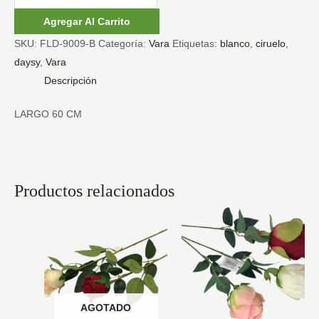
CIRUELO
Agregar Al Carrito
BLANCA
SKU:
FLD-9009-B
Categoría:
Vara
Etiquetas:
blanco
,
ciruelo
,
cantidad
daysy
,
Vara
Descripción
LARGO 60 CM
Productos relacionados
AGOTADO