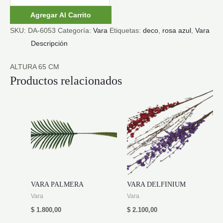
TERCIOPELO
Agregar Al Carrito
AZUL
SKU:
DA-6053
Categoría:
Vara
Etiquetas:
deco
,
rosa azul
,
Vara
cantidad
Descripción
ALTURA 65 CM
Productos relacionados
VARA PALMERA
VARA DELFINIUM
Vara
Vara
$
1.800,00
$
2.100,00