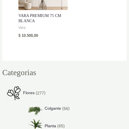
VARA PREMIUM 75 CM
BLANCA
Vara
$
10.500,00
Categorias
2
Flores
277
7
7
5
p
Colgante
56
6
r
p
o
6
r
d
Planta
65
5
o