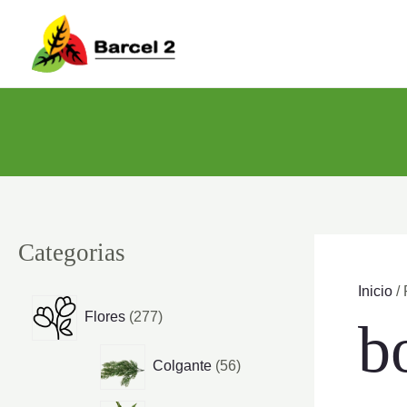
Ir
al
contenido
Categorias
Inicio
/ 
2
Flores
277
b
7
7
5
Colgante
56
p
6
r
p