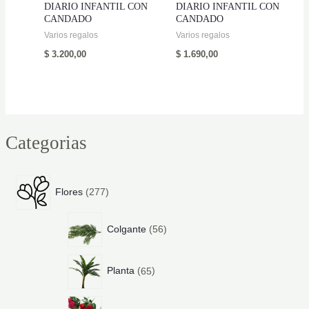
DIARIO INFANTIL CON
DIARIO INFANTIL CON
CANDADO
CANDADO
Varios regalos
Varios regalos
$
3.200,00
$
1.690,00
Categorias
2
Flores
277
7
7
5
p
Colgante
56
6
r
p
o
6
r
d
Planta
65
5
o
u
p
d
c
6
r
u