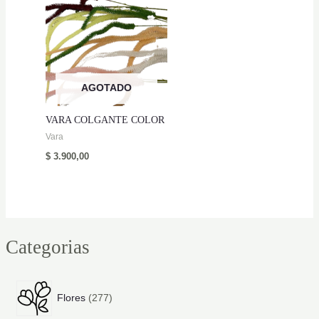
AGOTADO
VARA COLGANTE COLOR
Vara
$
3.900,00
Categorias
2
Flores
277
7
7