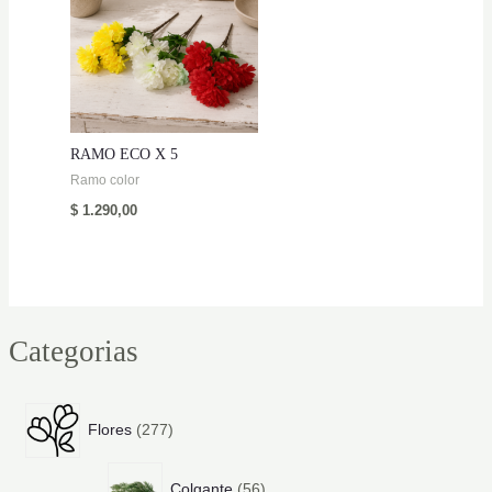
RAMO ECO X 5
Ramo color
$
1.290,00
Categorias
2
Flores
277
7
7
5
p
Colgante
56