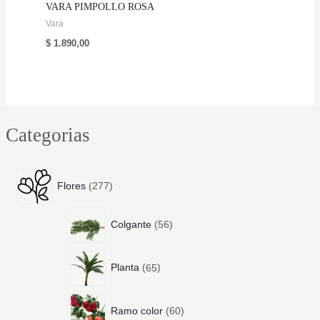
VARA PIMPOLLO ROSA
Vara
$
1.890,00
Categorias
2
Flores
277
7
7
5
p
Colgante
56
6
r
p
o
6
r
d
Planta
65
5
o
u
p
d
c
6
r
u
t
Ramo color
60
0
o
c