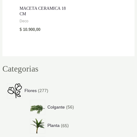
MACETA CERAMICA 18
CM
Deco
$
10.900,00
Categorias
2
Flores
277
7
7
5
p
Colgante
56
6
r
p
o
6
r
d
Planta
65
5
o
u
p
d