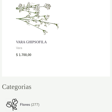
VARA GHIPSOFILA
Vara
$
1.700,00
Categorias
2
Flores
277
7
7