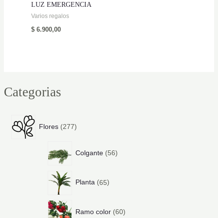
LUZ EMERGENCIA
Varios regalos
$
6.900,00
Categorias
2
Flores
277
7
7
5
p
Colgante
56
6
r
p
o
6
r
d
Planta
65
5
o
u
p
d
c
6
r
u
t
Ramo color
60
0
o
c