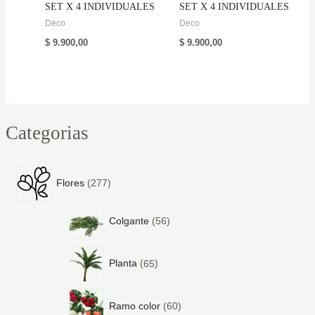
SET X 4 INDIVIDUALES
SET X 4 INDIVIDUALES
Deco
Deco
$
9.900,00
$
9.900,00
Categorias
2
Flores
277
7
7
5
p
Colgante
56
6
r
p
o
6
r
d
Planta
65
5
o
u
p
d
c
6
r
u
t
Ramo color
60
0
o
c