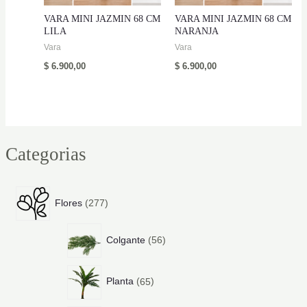
VARA MINI JAZMIN 68 CM
VARA MINI JAZMIN 68 CM
LILA
NARANJA
Vara
Vara
$
6.900,00
$
6.900,00
Categorias
2
Flores
277
7
7
5
p
Colgante
56
6
r
p
o
6
r
d
Planta
65
5
o
u
p
d