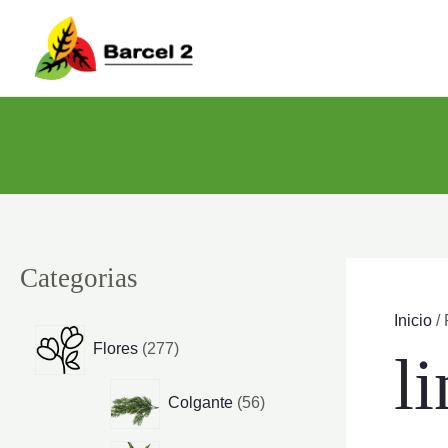
Ir
al
contenido
Categorias
Inicio
/ 
2
Flores
277
l
7
7
5
Colgante
56
p
6
r
p