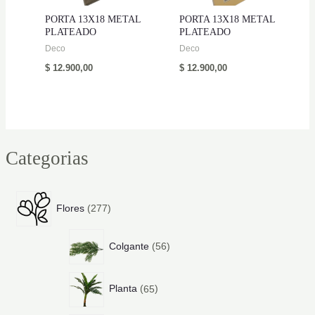
PORTA 13X18 METAL
PORTA 13X18 METAL
PLATEADO
PLATEADO
Deco
Deco
$
12.900,00
$
12.900,00
Categorias
2
Flores
277
7
7
5
p
Colgante
56
6
r
p
o
6
r
d
Planta
65
5
o
u
p
d