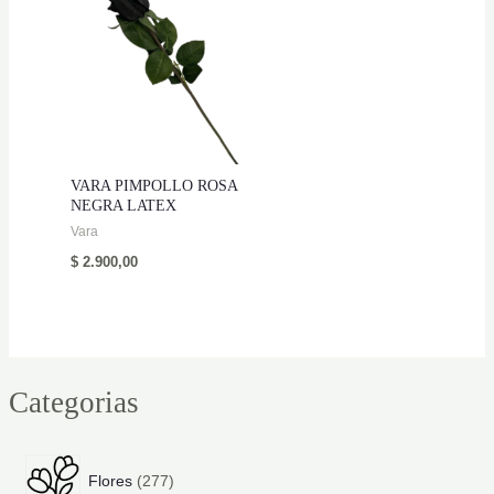
VARA PIMPOLLO ROSA
NEGRA LATEX
Vara
$
2.900,00
Categorias
2
Flores
277
7