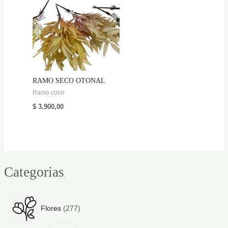
RAMO SECO OTONAL
Ramo color
$
3.900,00
Categorias
2
Flores
277
7
7