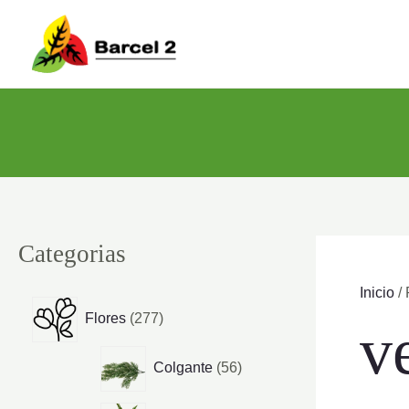
Ir
al
contenido
Categorias
Inicio
/ 
2
Flores
277
v
7
7
5
Colgante
56
p
6
r
p