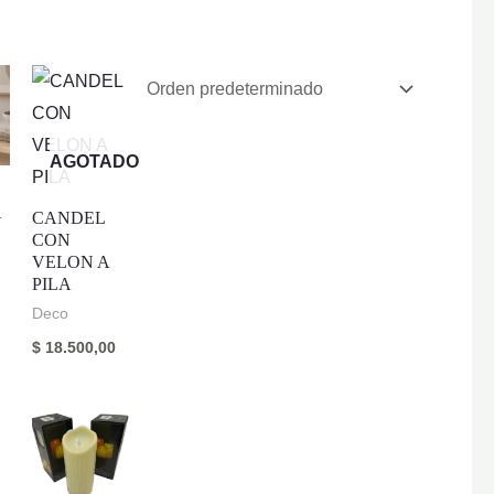
AGOTADO
A
CANDEL
CON
VELON A
PILA
Deco
$
18.500,00