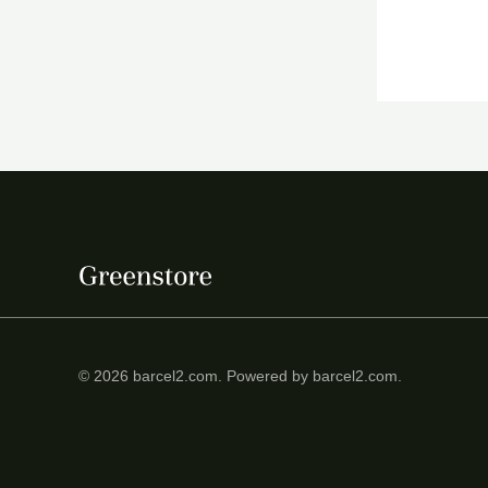
o
o
m
m
í
á
n
x
i
i
m
m
o
o
© 2026 barcel2.com. Powered by barcel2.com.