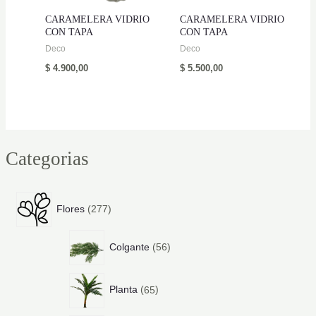
CARAMELERA VIDRIO
CARAMELERA VIDRIO
CON TAPA
CON TAPA
Deco
Deco
$
4.900,00
$
5.500,00
Categorias
2
Flores
277
7
7
5
p
Colgante
56
6
r
p
o
6
r
d
Planta
65
5
o
u
p
d