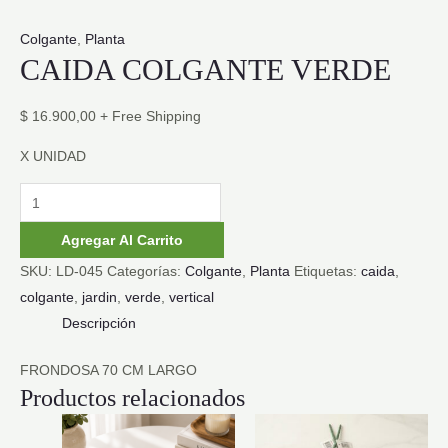
Colgante
,
Planta
CAIDA COLGANTE VERDE
$
16.900,00
+ Free Shipping
X UNIDAD
CAIDA
COLGANTE
Agregar Al Carrito
VERDE
SKU:
LD-045
Categorías:
Colgante
,
Planta
Etiquetas:
caida
,
cantidad
colgante
,
jardin
,
verde
,
vertical
Descripción
FRONDOSA 70 CM LARGO
Productos relacionados