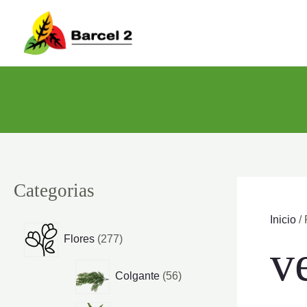
Ir
al
contenido
Categorias
Inicio
/ 
2
Flores
277
ve
7
7
5
Colgante
56
p
6
r
p