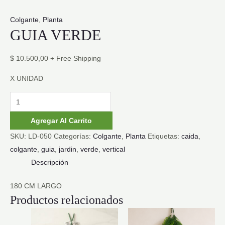
Colgante
,
Planta
GUIA VERDE
$
10.500,00
+ Free Shipping
X UNIDAD
GUIA
VERDE
Agregar Al Carrito
cantidad
SKU:
LD-050
Categorías:
Colgante
,
Planta
Etiquetas:
caida
,
colgante
,
guia
,
jardin
,
verde
,
vertical
Descripción
180 CM LARGO
Productos relacionados