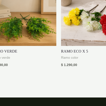
O VERDE
RAMO ECO X 5
 verde
Ramo color
90,00
$
1.290,00