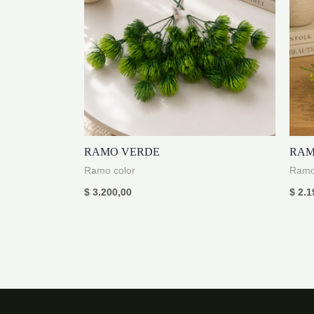
RAMO VERDE
RAM
Ramo color
Ramo
$
3.200,00
$
2.1