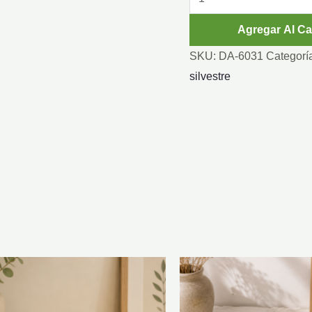
MARGARITAS
Agregar Al Ca
SILVESTRE
cantidad
SKU:
DA-6031
Categorí
silvestre