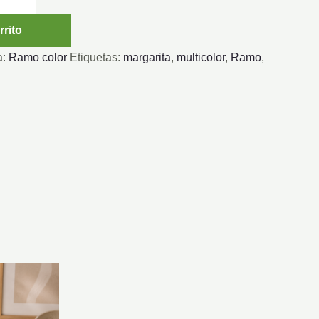
rrito
a:
Ramo color
Etiquetas:
margarita
,
multicolor
,
Ramo
,