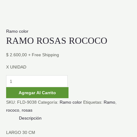
Ramo color
RAMO ROSAS ROCOCO
$
2.600,00
+ Free Shipping
X UNIDAD
RAMO
ROSAS
Agregar Al Carrito
ROCOCO
SKU:
FLD-9038
Categoría:
Ramo color
Etiquetas:
Ramo
,
cantidad
rococo
,
rosas
Descripción
LARGO 30 CM