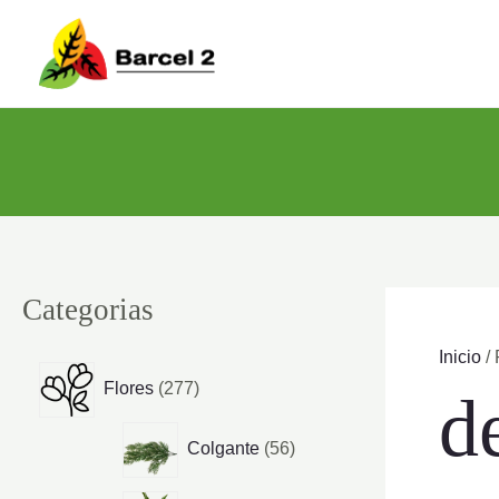
Ir
al
contenido
Categorias
Inicio
/ 
2
Flores
277
d
7
7
5
Colgante
56
p
6
r
p