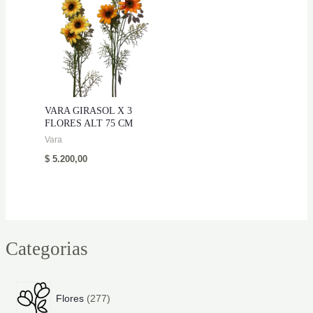
VARA GIRASOL X 3
FLORES ALT 75 CM
Vara
$
5.200,00
Categorias
2
Flores
277
7