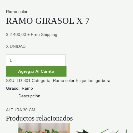
Ramo color
RAMO GIRASOL X 7
$
2.400,00
+ Free Shipping
X UNIDAD
RAMO
GIRASOL
Agregar Al Carrito
X
SKU:
LD-801
Categoría:
Ramo color
Etiquetas:
gerbera
,
7
Girasol
,
Ramo
cantidad
Descripción
ALTURA 30 CM
Productos relacionados