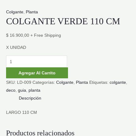
Colgante
,
Planta
COLGANTE VERDE 110 CM
$
16.900,00
+ Free Shipping
X UNIDAD
COLGANTE
VERDE
Agregar Al Carrito
110
SKU:
LD-009
Categorías:
Colgante
,
Planta
Etiquetas:
colgante
,
CM
deco
,
guia
,
planta
cantidad
Descripción
LARGO 110 CM
Productos relacionados